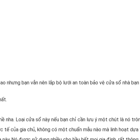
n cao nhưng bạn vẫn nên lắp bộ lưới an toàn bảo vệ cửa sổ nhà bạn
hất.
hề nha. Loại cửa sổ này nếu bạn chỉ cần lưu ý một chút là nó trôn
ực tế của gia chủ, không có một chuẩn mẫu nào mà linh hoạt dựa
ửa này Nó được sử dụng nhiều cho hầu hết mọi gia đình, rất thông