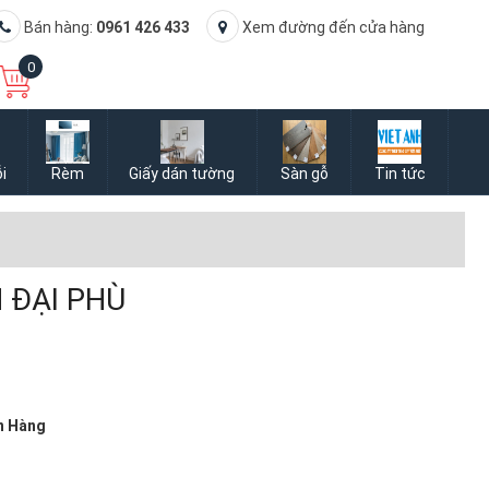
Bán hàng:
0961 426 433
Xem đường đến cửa hàng
0
i
Rèm
Giấy dán tường
Sàn gỗ
Tin tức
 ĐẠI PHÙ
N
n Hàng