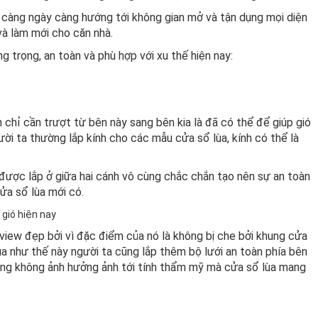
g càng ngày càng hướng tới không gian mở và tận dụng mọi diện
và làm mới cho căn nhà.
g trọng, an toàn và phù hợp với xu thế hiện nay:
chỉ cần trượt từ bên này sang bên kia là đã có thể để giúp gió
ời ta thường lắp kính cho các mẫu cửa sổ lùa, kính có thể là
được lắp ở giữa hai cánh vô cùng chắc chắn tạo nên sự an toàn
ửa sổ lùa mới có.
 view đẹp bởi vì đặc điểm của nó là không bị che bởi khung cửa
lùa như thế này người ta cũng lắp thêm bộ lưới an toàn phía bên
 cũng không ảnh hưởng ảnh tới tính thẩm mỹ mà cửa sổ lùa mang