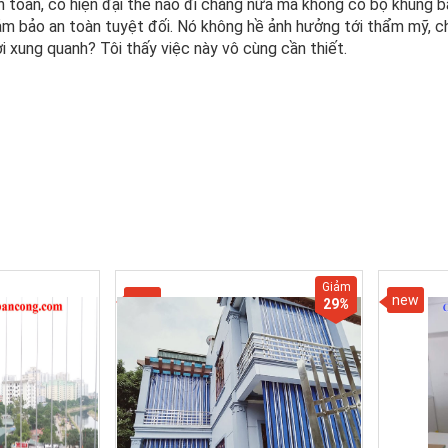
an toàn, có hiện đại thế nào đi chăng nữa mà không có bộ khung b
ảm bảo an toàn tuyệt đối. Nó không hề ảnh hưởng tới thẩm mỹ, ch
 xung quanh? Tôi thấy việc này vô cùng cần thiết.
Giảm
new
new
29
%