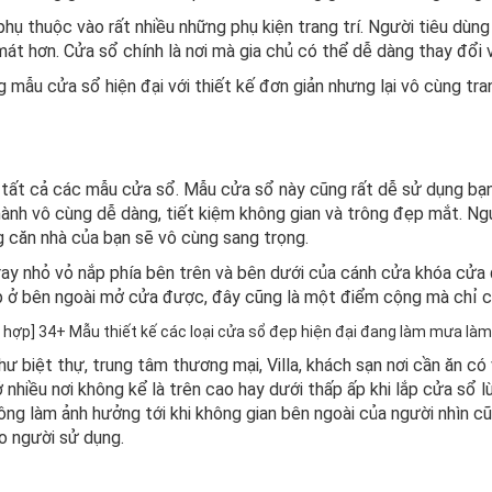
hụ thuộc vào rất nhiều những phụ kiện trang trí. Người tiêu dùn
 mát hơn. Cửa sổ chính là nơi mà gia chủ có thể dễ dàng thay đổi 
g mẫu cửa sổ hiện đại với thiết kế đơn giản nhưng lại vô cùng tran
tất cả các mẫu cửa sổ. Mẫu cửa sổ này cũng rất dễ sử dụng bạn 
ành vô cùng dễ dàng, tiết kiệm không gian và trông đẹp mắt. Ngư
g căn nhà của bạn sẽ vô cùng sang trọng.
ay nhỏ vỏ nắp phía bên trên và bên dưới của cánh cửa khóa cửa 
p ở bên ngoài mở cửa được, đây cũng là một điểm cộng mà chỉ c
 biệt thự, trung tâm thương mại, Villa, khách sạn nơi cần ăn có
 nhiều nơi không kể là trên cao hay dưới thấp ấp khi lắp cửa sổ 
hông làm ảnh hưởng tới khi không gian bên ngoài của người nhìn
o người sử dụng.