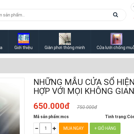
ưa
Giới thiệu
Giàn phơi thông minh
Cửa lưới chống muỗ
NHỮNG MẪU CỬA SỔ HIỆN
HỢP VỚI MỌI KHÔNG GIA
650.000đ
750.000đ
Mã sản phẩm:
mcs
Tình trạng:
Cò