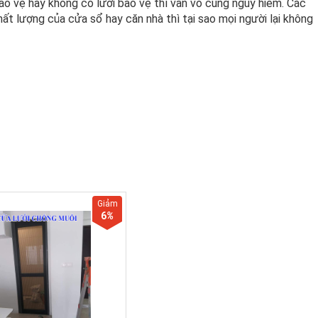
ảo vệ hay không có lưới bảo vệ thì vẫn vô cùng nguy hiểm. Các
ất lượng của cửa sổ hay căn nhà thì tại sao mọi người lại không
Giảm
6
%